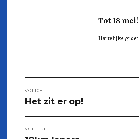
Tot 18 mei!
Hartelijke groe
Bericht
VORIGE
navigatie
Het zit er op!
Vorig
bericht:
VOLGENDE
Volgend