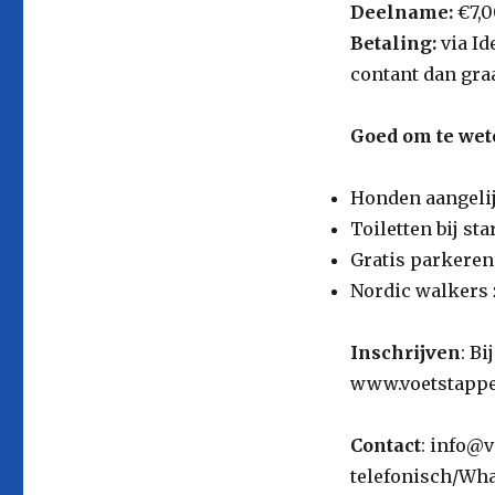
Deelname:
€7,0
Betaling:
via Id
contant dan gra
Goed om te wet
Honden aangelij
Toiletten bij st
Gratis parkeren
Nordic walkers 
Inschrijven
: Bi
www.voetstappen
Contact
: info@v
telefonisch/Wha