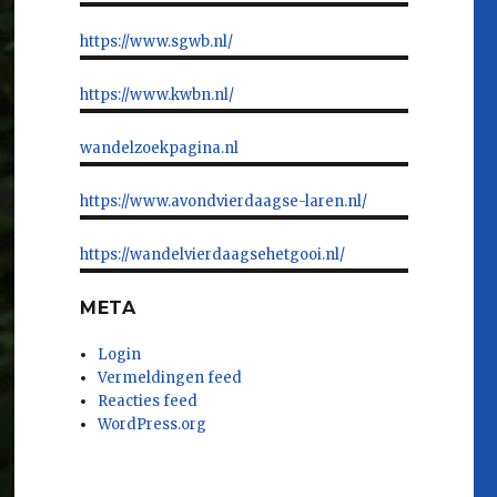
https://www.sgwb.nl/
https://www.kwbn.nl/
wandelzoekpagina.nl
https://www.avondvierdaagse-laren.nl/
https://wandelvierdaagsehetgooi.nl/
META
Login
Vermeldingen feed
Reacties feed
WordPress.org