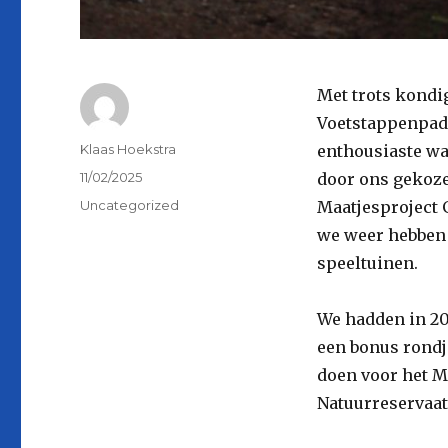
Met trots kondi
Voetstappenpad 
Auteur
Klaas Hoekstra
enthousiaste wa
Geplaatst
11/02/2025
door ons gekoze
op
Categorieën
Uncategorized
Maatjesproject 
we weer hebben
speeltuinen.
We hadden in 20
een bonus rondj
doen voor het M
Natuurreservaat