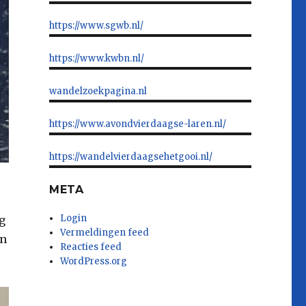
https://www.sgwb.nl/
https://www.kwbn.nl/
wandelzoekpagina.nl
https://www.avondvierdaagse-laren.nl/
https://wandelvierdaagsehetgooi.nl/
META
Login
g
Vermeldingen feed
en
Reacties feed
WordPress.org