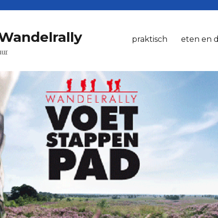
Wandelrally
praktisch
eten en 
uur