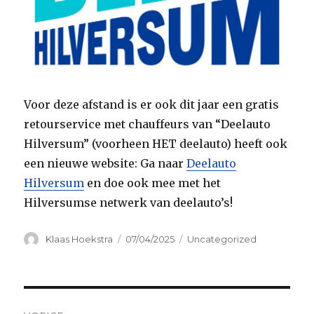
Voor deze afstand is er ook dit jaar een gratis
retourservice met chauffeurs van “Deelauto
Hilversum” (voorheen HET deelauto) heeft ook
een nieuwe website: Ga naar
Deelauto
Hilversum
en doe ook mee met het
Hilversumse netwerk van deelauto’s!
Auteur
Geplaatst
Categorieën
Klaas Hoekstra
07/04/2025
Uncategorized
op
Bericht