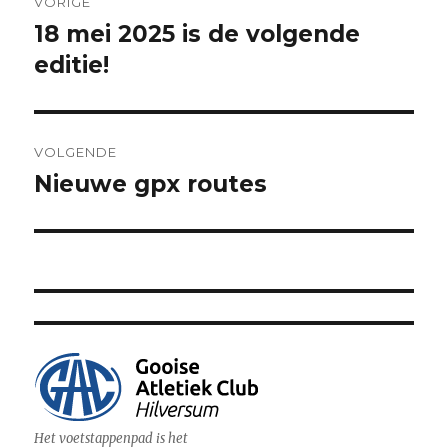
VORIGE
navigatie
18 mei 2025 is de volgende
Vorig
bericht:
editie!
VOLGENDE
Nieuwe gpx routes
Volgend
bericht:
Het voetstappenpad is het